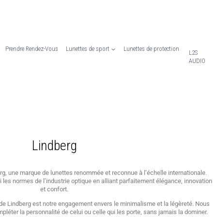
Prendre Rendez-Vous
Lunettes de sport
Lunettes de protection
L2S
AUDIO
Lindberg
g, une marque de lunettes renommée et reconnue à l’échelle internationale.
i les normes de l’industrie optique en alliant parfaitement élégance, innovation
et confort.
s de Lindberg est notre engagement envers le minimalisme et la légèreté. Nous
léter la personnalité de celui ou celle qui les porte, sans jamais la dominer.