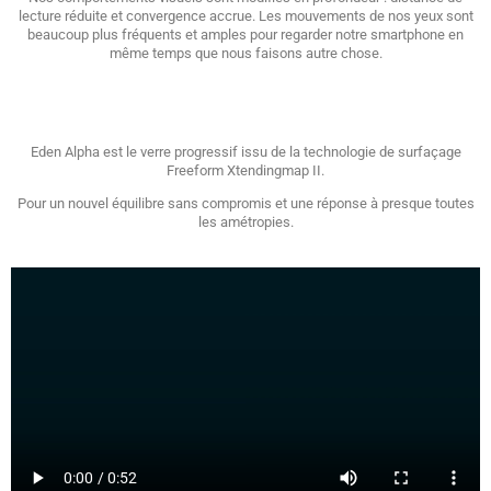
lecture réduite et convergence accrue. Les mouvements de nos yeux sont
beaucoup plus fréquents et amples pour regarder notre smartphone en
même temps que nous faisons autre chose.
Eden Alpha est le verre progressif issu de la technologie de surfaçage
Freeform Xtendingmap II.
Pour un nouvel équilibre sans compromis et une réponse à presque toutes
les amétropies.