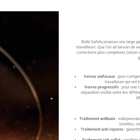
Bollé Safety propose une large g
travailleurs. Que l’on ait besoin de v
corrections plus complexes (vision de
q
Verres unifocaux
: pour corrige
travailleurs qui ont
Verres progressifs
: pour une c
séparation visible entre les diffé
di
Traitement antibuée
: indispensab
lunettes, ce
Traitement anti-rayures
: garanti
Traitement anti-reflet
: améliore 