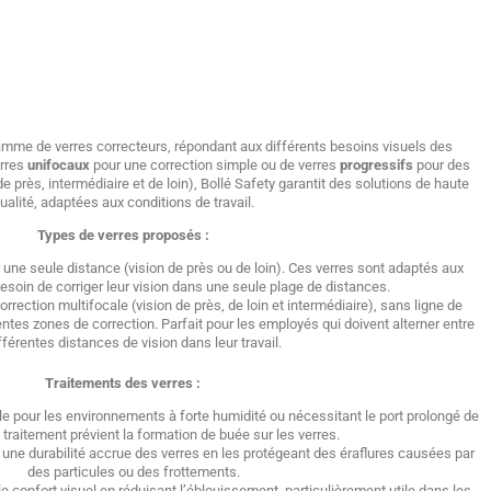
amme de verres correcteurs, répondant aux différents besoins visuels des
erres
unifocaux
pour une correction simple ou de verres
progressifs
pour des
 près, intermédiaire et de loin), Bollé Safety garantit des solutions de haute
ualité, adaptées aux conditions de travail.
Types de verres proposés :
r une seule distance (vision de près ou de loin). Ces verres sont adaptés aux
 besoin de corriger leur vision dans une seule plage de distances.
orrection multifocale (vision de près, de loin et intermédiaire), sans ligne de
rentes zones de correction. Parfait pour les employés qui doivent alterner entre
fférentes distances de vision dans leur travail.
Traitements des verres :
le pour les environnements à forte humidité ou nécessitant le port prolongé de
 traitement prévient la formation de buée sur les verres.
t une durabilité accrue des verres en les protégeant des éraflures causées par
des particules ou des frottements.
le confort visuel en réduisant l’éblouissement, particulièrement utile dans les