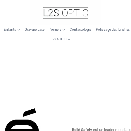
Enfants
Gravure Laser
Verriers
Contactologie
Polissage des lunettes
L2S AUDIO
Bollé Safety
est un leader mondial da