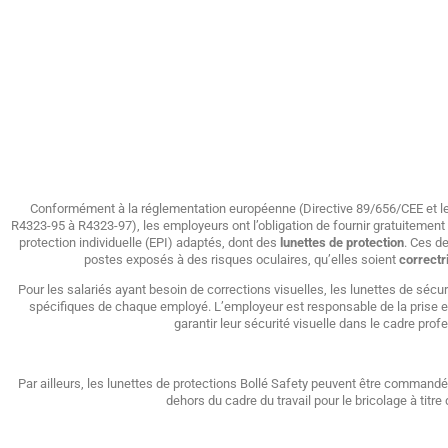
Conformément à la réglementation européenne (Directive 89/656/CEE et le C
R4323-95 à R4323-97), les employeurs ont l’obligation de fournir gratuiteme
protection individuelle (EPI) adaptés, dont des
lunettes de protection
. Ces d
postes exposés à des risques oculaires, qu’elles soient
correctr
Pour les salariés ayant besoin de corrections visuelles, les lunettes de sécu
spécifiques de chaque employé. L’employeur est responsable de la prise
garantir leur sécurité visuelle dans le cadre prof
Par ailleurs, les lunettes de protections Bollé Safety peuvent être command
dehors du cadre du travail pour le bricolage à titre