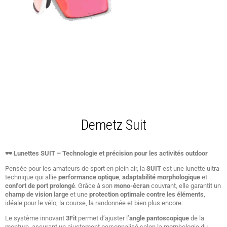
Demetz Suit
🕶️
Lunettes SUIT – Technologie et précision pour les activités outdoor
Pensée pour les amateurs de sport en plein air, la
SUIT
est une lunette ultra-
technique qui allie
performance optique
,
adaptabilité morphologique
et
confort de port prolongé
. Grâce à son
mono-écran
couvrant, elle garantit un
champ de vision large
et une
protection optimale contre les éléments
,
idéale pour le vélo, la course, la randonnée et bien plus encore.
Le système innovant
3Fit
permet d’ajuster l’
angle pantoscopique
de la
monture, assurant un ajustement personnalisé selon la morphologie du