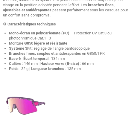
visage ou la position adoptée pendant l’effort. Les
branches fines,
ajustables et antidérapantes
passent parfaitement sous les casques pour
un confort sans compromis.
⚙️ Caractéristiques techniques
Mono-écran en polycarbonate (PC)
– Protection UV Cat.3 ou
photochromique Cat.1–3
Monture G850 légère et résistante
Système 3Fit
: réglage de l’angle pantoscopique
Branches fines, souples et antidérapantes
en G850/TPR
Base 6
|
Écart temporal
: 134 mm
Calibre
: 146 mm |
Hauteur verre (B-size)
: 66 mm
Poids
: 32 g |
Longueur branches
: 135 mm